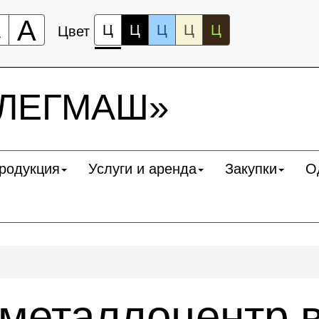
А
А
Ц
Ц
Ц
Ц
Ц
Цвет
«ЛЕГМАШ»
родукция
Услуги и аренда
Закупки
О
металлоцентр 