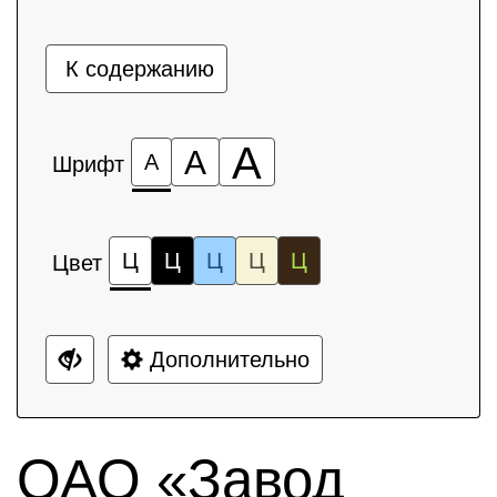
К содержанию
А
А
А
Шрифт
Ц
Ц
Ц
Ц
Ц
Цвет
Дополнительно
ОАО «Завод