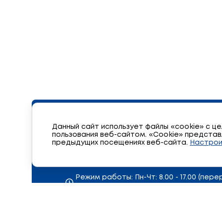
211390, Витебская область, г. Орша, Во
Данный сайт использует файлы «cookie» с ц
пользования веб-сайтом. «Cookie» предст
предыдущих посещениях веб-сайта.
Настрои
+375 216 42-00-67, +375 216 42-00-81 (факс
mail@legmash.by
Режим работы: Пн-Чт: 8.00 - 17.00 (переры
Пт: 8.00 - 15.30 (перерыв с 12.
Официальный Интернет портал Прези