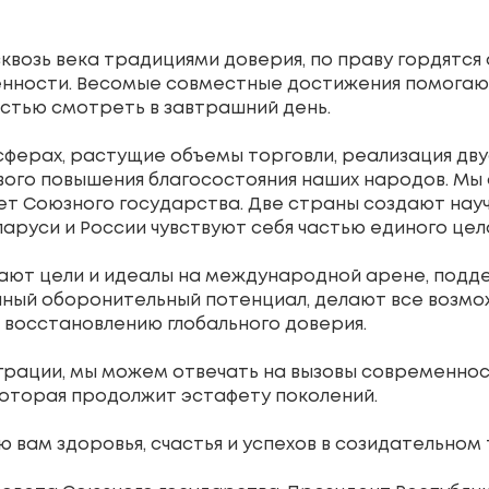
озь века традициями доверия, по праву гордятся 
енности. Весомые совместные достижения помогаю
остью смотреть в завтрашний день.
сферах, растущие объемы торговли, реализация дв
вого повышения благосостояния наших народов. М
ет Союзного государства. Две страны создают на
аруси и России чувствуют себя частью единого цел
ают цели и идеалы на международной арене, подде
ный оборонительный потенциал, делают все возмо
 восстановлению глобального доверия.
еграции, мы можем отвечать на вызовы современнос
которая продолжит эстафету поколений.
ю вам здоровья, счастья и успехов в созидательном