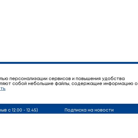
Карта сайта
сточный переулок, 17
елью персонализации сервисов и повышения удобства
авляют собой небольшие файлы, содержащие информацию о
Обратная связь
ть
)
Политика в области обработки
Политика использования куки
в с 12.00 - 12.45)
Подписка на новости
00 - 12.30)
дента Республики
Государственный военно-п