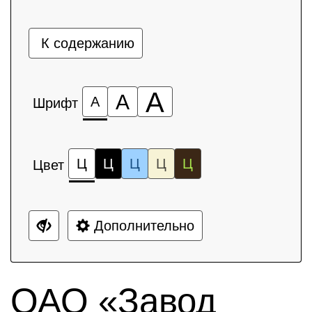
К содержанию
А
А
А
Шрифт
Ц
Ц
Ц
Ц
Ц
Цвет
Дополнительно
ОАО «Завод