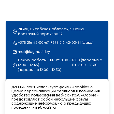
211390, Витебская область, г. Орша,
Восточный переулок, 17
+375 216 42-00-67, +375 216 42-00-81 (факс)
mail@legmash.by
Режим работы: Пн-Чт: 8.00 - 17.00 (перерыв с
12.00 - 12.45)
Пт: 8.00 - 15.30
(перерыв с 12.00 - 12.30)
Карта сайта
Данный сайт использует файлы «cookie» с
Обратная связь
целью персонализации сервисов и повышения
удобства пользования веб-сайтом. «Cookie»
Политика в области обработки персональных
представляют собой небольшие файлы,
данных
содержащие информацию о предыдущих
посещениях веб-сайта.
Политика использования куки