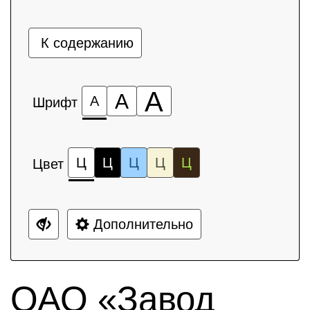
К содержанию
А
А
А
Шрифт
Ц
Ц
Ц
Ц
Ц
Цвет
Дополнительно
ОАО «Завод